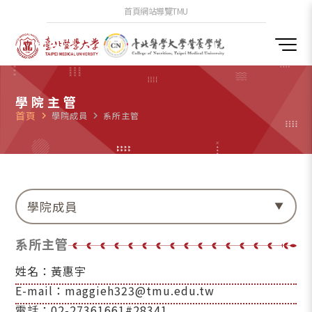
首頁
網站導覽
TMU
學院主管
首頁
navigate_next
學院成員
navigate_next
系所主管
學院成員
系所主管
姓名：黃惠宇
E-mail：maggieh323@tmu.edu.tw
電話：02-27361661#28341