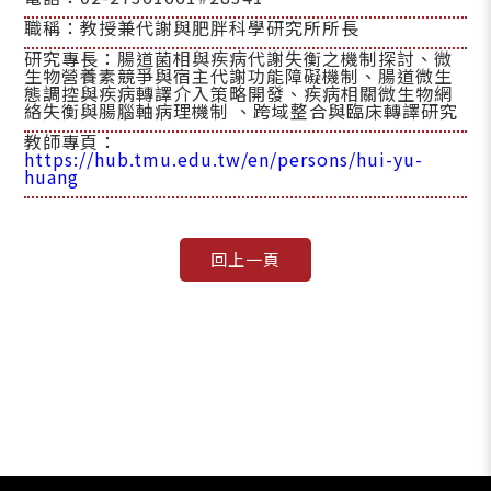
職稱：教授兼代謝與肥胖科學研究所所長
研究專長：腸道菌相與疾病代謝失衡之機制探討、微
生物營養素競爭與宿主代謝功能障礙機制、腸道微生
態調控與疾病轉譯介入策略開發、疾病相關微生物網
絡失衡與腸腦軸病理機制 、跨域整合與臨床轉譯研究
教師專頁：
https://hub.tmu.edu.tw/en/persons/hui-yu-
huang