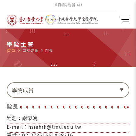
首頁
網站導覽
TMU
學院主管
首頁
navigate_next
學院成員
navigate_next
院長
學院成員
院長
姓名：謝榮鴻
E-mail：hsiehrh@tmu.edu.tw
電話：02-27361661#28316