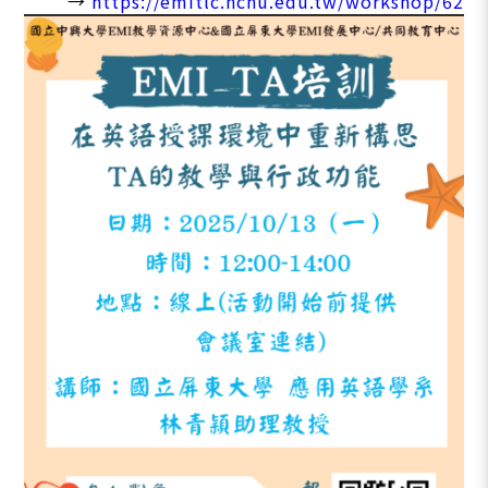
→
https://emitlc.nchu.edu.tw/workshop/62