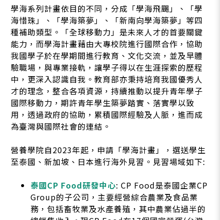
學海系列計畫依目的不同，分成「學海飛颺」、「學
海惜珠」、「學海築夢」、「新南向學海築夢」等四
種補助類型。「全球移動力」是未來人才的首要關鍵
能力，而學海計畫藉由大專校院進行國際合作，協助
我國學子於在學期間進行教育、文化交流，並及早體
驗職場，與專業接軌，讓學子得以在生涯探索的歷程
中，更深入認識自我。教育部亦秉持培育我國優秀人
才的理念，整合各項資源，持續推動以提升青年學子
國際移動力，期許青年學生築夢踏實、落實學以致
用，透過政府的協助，累積國際經驗及人脈，進而成
為臺灣與國際社會的連結。
營養學院自2023年起，申請「學海計畫」，選送學生
至泰國、新加坡、日本進行海外見習。見習場域如下:
泰國CP Food研發中心
: CP Food是泰國企業CP
Group的子公司，主要經營綜合農業及食品業
務，包括畜牧業及水產養殖，其中農業佔過半的