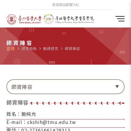
首頁
網站導覽
TMU
師資陣容
首頁
navigate_next
研究特色
navigate_next
教師研究
navigate_next
師資陣容
師資陣容
師資陣容
姓名：施純光
E-mail：ckshih@tmu.edu.tw
電話：02-27361661#28313