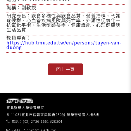
職稱：副教授
研究專長：飲食多樣性與飲食品質、營養指標、代謝
症候群、心血管疾病風險與死亡率、外源性促氧化－
抗氧化平衡、生活型態醫學、健康識能、心理健康與
生活品質
教師專頁：
https://hub.tmu.edu.tw/en/persons/tuyen-van-
duong
聯絡我們
網站導覽
臺北醫學大學營養學院
11031臺北市信義區吳興街250號 藥學暨營養大樓6樓
電話：(02) 2736-1661 #28304
E-Mail：cn@tmu.edu.tw