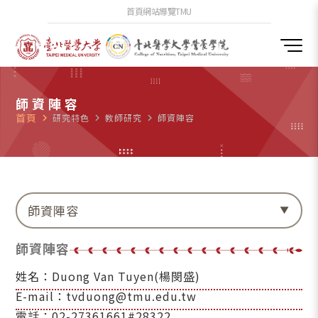
首頁
網站導覽
TMU
師資陣容
首頁
navigate_next
研究特色
navigate_next
教師研究
navigate_next
師資陣容
師資陣容
師資陣容
姓名：Duong Van Tuyen(楊閔盛)
E-mail：tvduong@tmu.edu.tw
電話：02-27361661#28322