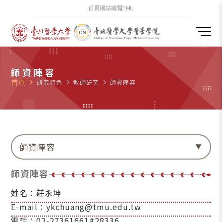
首頁
網站導覽
TMU
師資陣容
首頁
navigate_next
研究特色
navigate_next
教師研究
navigate_next
師資陣容
師資陣容
師資陣容
姓名：莊永坤
E-mail：ykchuang@tmu.edu.tw
電話：02-27361661#28336