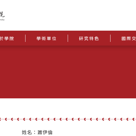
於學院
學術單位
研究特色
國際
姓名：蕭伊倫