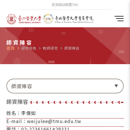
首頁
網站導覽
TMU
師資陣容
首頁
navigate_next
研究特色
navigate_next
教師研究
navigate_next
師資陣容
師資陣容
師資陣容
姓名：李偉如
E-mail：weijulee@tmu.edu.tw
電話：02-27361661#28331