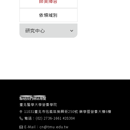
師資陣容
依領域別
研究中心
expand_more
聯絡我們
網站導覽
臺北醫學大學營養學院
11031臺北市信義區吳興街250號 藥學暨營養大樓6樓
電話：(02) 2736-1661 #28304
E-Mail：cn@tmu.edu.tw