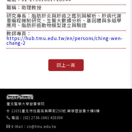
職稱：助理教授
研究專長：脂肪肝炎與肝癌之鑑別與解析、肝病代謝
重編程機制研究、生醫大數據分析、基因體與多組學
應用、脂肪肝癌動物模型建立與驗證
教師專頁：
https://hub.tmu.edu.tw/en/persons/ching-wen-
chang-2
聯絡我們
網站導覽
臺北醫學大學營養學院
11031臺北市信義區吳興街250號 藥學暨營養大樓6樓
電話：(02) 2736-1661 #28304
E-Mail：cn@tmu.edu.tw