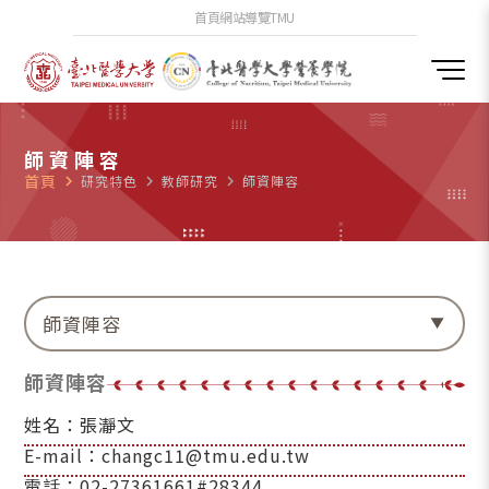
首頁
網站導覽
TMU
師資陣容
首頁
navigate_next
研究特色
navigate_next
教師研究
navigate_next
師資陣容
師資陣容
師資陣容
姓名：張瀞文
E-mail：changc11@tmu.edu.tw
電話：02-27361661#28344