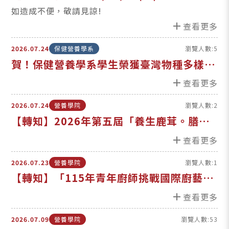
營養學院官網(含各系所網站)暫停服務！
如造成不便，敬請見諒!
add
查看更多
2026.07.24
保健營養學系
瀏覽人數:5
賀！保健營養學系學生榮獲臺灣物種多樣性
基因體發展學會優秀生科學生獎學金
add
查看更多
2026.07.24
營養學院
瀏覽人數:2
【轉知】2026年第五屆「養生鹿茸。膳食
新秀」國產鹿茸食補創作大賞活動辦法
add
查看更多
2026.07.23
營養學院
瀏覽人數:1
【轉知】「115年青年廚師挑戰國際廚藝競
賽培訓共學圈暨模擬廚藝競賽 」活動辦法
add
查看更多
2026.07.09
營養學院
瀏覽人數:53