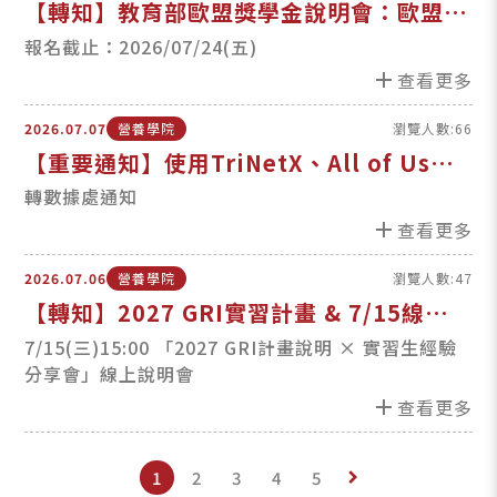
【轉知】教育部歐盟獎學金說明會：歐盟新
伊拉斯莫斯計畫 & 居禮夫人計畫
報名截止：2026/07/24(五)
add
查看更多
2026.07.07
營養學院
瀏覽人數:66
【重要通知】使用TriNetX、All of Us等
美國健康資料庫禁止合作國家清單
轉數據處通知
add
查看更多
2026.07.06
營養學院
瀏覽人數:47
【轉知】2027 GRI實習計畫 & 7/15線上說
明會
7/15(三)15:00 「2027 GRI計畫說明 × 實習生經驗
分享會」線上說明會
add
查看更多
1
2
3
4
5
keyboard_arrow_right