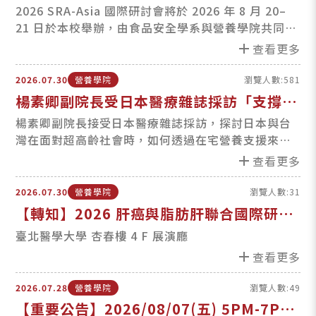
亞洲風險分析研討會(Aug 20–21, 2026)
2026 SRA-Asia 國際研討會將於 2026 年 8 月 20–
21 日於本校舉辦，由食品安全學系與營養學院共同協
辦。歡迎本校教師、研究人員及學生投稿及報名參
add
查看更多
加。
2026.07.30
營養學院
瀏覽人數:581
楊素卿副院長受日本醫療雜誌採訪「支撐居
家療養的營養照護最前線—日本與台灣管理
楊素卿副院長接受日本醫療雜誌採訪，探討日本與台
灣在面對超高齡社會時，如何透過在宅營養支援來提
營養師的角色與挑戰」
升老年人生活品質。
add
查看更多
2026.07.30
營養學院
瀏覽人數:31
【轉知】2026 肝癌與脂肪肝聯合國際研討
會 (2026/08/08 週六 1PM)
臺北醫學大學 杏春樓 4 F 展演廳
add
查看更多
2026.07.28
營養學院
瀏覽人數:49
【重要公告】2026/08/07(五) 5PM-7PM