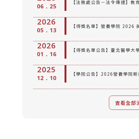
【法務處公告－法令傳達】教
06．25
峽論壇」之政策立場說明，經教育
2026
【得獎名單】營養學院 2026
0059063號發布
05．13
2026
【得獎名單公告】臺北醫學大
01．16
2025
【學院公告】2026營養學院
12．10
查看全部