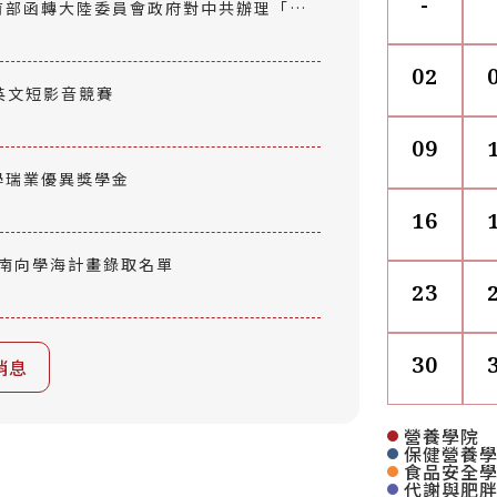
-
育部函轉大陸委員會政府對中共辦理「海
部115年6月24日臺教文(二)字第115
02
 英文短影音競賽
09
學瑞業優異獎學金
16
新南向學海計畫錄取名單
23
30
消息
營養學院
保健營養
食品安全
代謝與肥