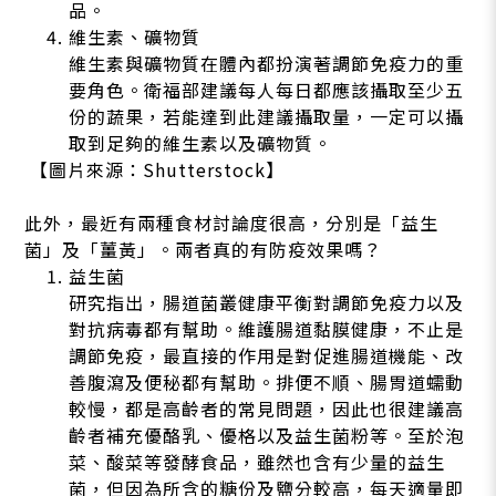
品。
維生素、礦物質
維生素與礦物質在體內都扮演著調節免疫力的重
要角色。衛福部建議每人每日都應該攝取至少五
份的蔬果，若能達到此建議攝取量，一定可以攝
取到足夠的維生素以及礦物質。
【圖片來源：Shutterstock】
此外，最近有兩種食材討論度很高，分別是「益生
菌」及「薑黃」。兩者真的有防疫效果嗎？
益生菌
研究指出，腸道菌叢健康平衡對調節免疫力以及
對抗病毒都有幫助。維護腸道黏膜健康，不止是
調節免疫，最直接的作用是對促進腸道機能、改
善腹瀉及便秘都有幫助。排便不順、腸胃道蠕動
較慢，都是高齡者的常見問題，因此也很建議高
齡者補充優酪乳、優格以及益生菌粉等。至於泡
菜、酸菜等發酵食品，雖然也含有少量的益生
菌，但因為所含的糖份及鹽分較高，每天適量即