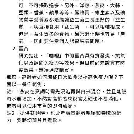
可，不可攝取過多。另外，洋蔥、燕麥、大蒜、
豆類、香蕉、蘋果等等，纖維質、維生素以及礦
物質等營養素都是能讓益生菌生長更好的「益生
質」，與直接食用「益生菌」，可以相輔相成。
但是，益生質多的食物，通常消化時也容易「產
氣」，因此要注意個人腸胃脹氣問題。
薑黃
研究指出，「咖哩」中的薑黃具有抗發炎、抗氧
化以及調節免疫力等效果。但目前尚未證實有防
疫效果，無須過度購買。
那麼，高齡者如何調整日常飲食以提高免疫力呢？下
面以一餐作範例：
註1：燕麥在烹調時需先浸泡再與白米混合，並且蒸飯
時水要增加，不然對高齡者來說會太硬也不易消化，
或者可以使用市售的即時燕麥。
註2：提供菇類時，也要考慮高齡者咀嚼和吞嚥的能
力，要將切薄片且煮軟。