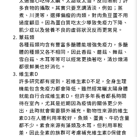
太過擔心吃得太鹹、太甜或太油，反而限制了許
多食物的攝取。其實只要烹調清淡，例如；蒸
煮、川燙等，選擇偏瘦的肉類，對肉魚豆蛋不用
過度顧忌。因為蛋白質吃太少導致免疫力下降、
肌少症以及營養不良的虛弱狀況反而更常見。
蕈菇類
各種菇類均含有豐富多醣體能增強免疫力，多醣
體的種類又各不相同，因此香菇、蘑菇、舞菇、
雪白菇、木耳等等可以經常更換著吃，清炒燉湯
都很鮮美也好消化。
維生素D
許多研究都有提到，若維生素D不足，全身生理
機能包含免疫力都會降低。雖然經常曬太陽身體
就能自行合成維生素D，但許多年長者都長時間
待在室內，尤其是近期因為疫情的關係更少外
出，此時就會需要額外補充。動物性來源的維生
素D3在人體利用率較好，魚類、蛋黃、牛奶含量
都不少。素食來源有藻類及木耳，但利用率較
差，因此全素的族群可考慮補充維生素D保健食