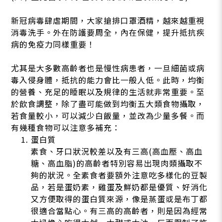
新冠病毒肆虐期間，大家搶排口罩酒精，越來越重視
消毒洗手。外在防護要周全，內在保健，提升抵抗疾
病的免疫力同樣重要！
尤其是大多數高齡者也是慢性病患者，一旦細菌或病
毒入侵身體，抵抗的能力會比一般人低。此時，均衡
的營養、充足的睡眠以及規律的生活就非常重要。至
於飲食調整，除了盡可能做到均衡五大類食物攝取，
若食量較小，可以減少白飯量，並改為少量多餐。而
有幾種食物可以注意多補充：
蛋白質
素食、牙口狀況較差以及有三高(高血壓、高血
糖、高血脂)的高齡者特別容易出現肉類攝取不
夠的狀況。全素食者要額外注意吃多樣化的豆製
品，若是蛋奶素，雞蛋及鮮奶都是優質、好消化
又方便取得的蛋白質來源，像是蒸蛋或是布丁都
很適合當點心。有三高的高齡者，則是因為經常