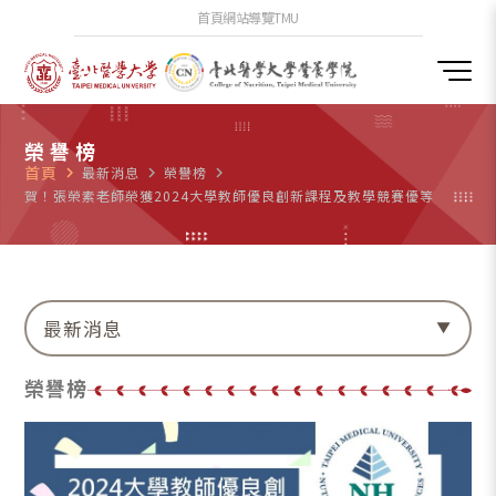
首頁
網站導覽
TMU
榮譽榜
首頁
navigate_next
最新消息
navigate_next
榮譽榜
navigate_next
賀！張榮素老師榮獲2024大學教師優良創新課程及教學競賽優等
最新消息
榮譽榜