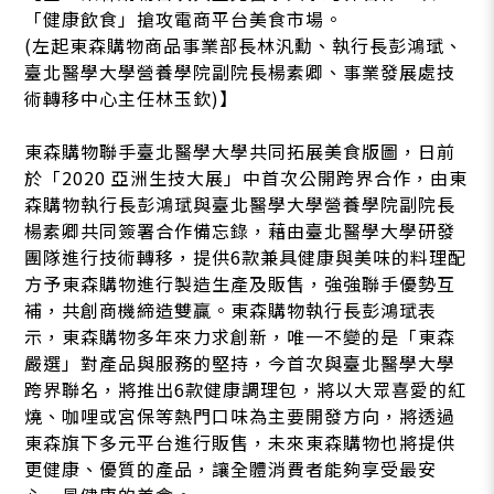
「健康飲食」搶攻電商平台美食市場。
(左起東森購物商品事業部長林汎勳、執行長彭鴻珷、
臺北醫學大學營養學院副院長楊素卿、事業發展處技
術轉移中心主任林玉欽)】
東森購物聯手臺北醫學大學共同拓展美食版圖，日前
於「2020 亞洲生技大展」中首次公開跨界合作，由東
森購物執行長彭鴻珷與臺北醫學大學營養學院副院長
楊素卿共同簽署合作備忘錄，藉由臺北醫學大學研發
團隊進行技術轉移，提供6款兼具健康與美味的料理配
方予東森購物進行製造生產及販售，強強聯手優勢互
補，共創商機締造雙贏。東森購物執行長彭鴻珷表
示，東森購物多年來力求創新，唯一不變的是「東森
嚴選」對產品與服務的堅持，今首次與臺北醫學大學
跨界聯名，將推出6款健康調理包，將以大眾喜愛的紅
燒、咖哩或宮保等熱門口味為主要開發方向，將透過
東森旗下多元平台進行販售，未來東森購物也將提供
更健康、優質的產品，讓全體消費者能夠享受最安