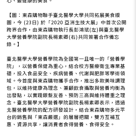
心、最健康的美食。
【圖：東森購物聯手臺北醫學大學共同拓展美食版
圖，今 (23日) 於「2020 亞洲生技大展」中首次公開
跨界合作，由東森購物執行長彭鴻珷(左)與臺北醫學
大學營養學院副院長楊素卿(右)共同簽署合作備忘
錄。】
臺北醫學大學營養學院為全國第一且唯一的「營養學
院」，以營養保健為重心，結合校方醫療衛生專業基
礎，投入食品安全、疾病營養、代謝與肥胖等學術領
域。今首度與東森購物攜手合作，推出多款美味調理
包，以維持健康為理念、兼顧飲食攝取與營養均衡為
出發點，以實踐銀髮友善、預防三高與維持體重之理
念。臺北醫學大學營養學院副院長楊素卿表示，透過
北醫營養學院的配方研發設計，結合東森購物多元平
台的銷售與「東森嚴選」的層層把關，雙方互補互
惠、資源共享，讓消費者食得營養、食得安全。