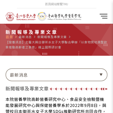
首頁
網站導覽
TMU
新聞報導及專業文章
首頁
navigate_next
最新消息
navigate_next
新聞報導及專業文章
navigate_next
【營養訊息】北醫大與日御茶水女子大學聯合舉辦「以食物質地調整飲
食推動高齡者之食育」線上國際研討會
最新消息
新聞報導及專業文章
本院營養學院高齡營養研究中心、食品安全檢驗暨機
能發展研究中心與保健營養學系於2022年9月8日，與
盟校日本御茶水女子大學SDGs推動研究所共同合作，