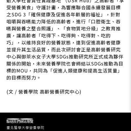
動大學社會責任實踐基地 （USR Hub）之高齡者「享
受營養美食」守護計畫，為響應聯合國永續發展目標
之SDG 3「確保健康及促進各年齡層的福祉」，針對
咀嚼與吞嚥能力降低的高齡者，進行「口腔衛生、吞
嚥與營養之整合照護」、「食物質地分級」之教育推
廣，讓高齡者「吃得下、吃得夠、吃得對、吃的
巧」，以維持良好的營養狀態，達到促進高齡者健康
並提升其生活品質，而此次研討會正是高齡營養研究
中心與御茶水女子大學SDGs推動研究所正式成為夥伴
關係的開始，未來營養學院也會締結以SDGs推動為目
標的MOU，共同為「促進人類健康和提高生活質量」
的目標而努力。
(文 / 營養學院 高齡營養研究中心)
聯絡我們
網站導覽
臺北醫學大學營養學院