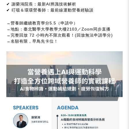
✔ 謝榮鴻院長：最新AI辨識技術解析
✔ 叮噹＆環環營養師：最前線運動營養經驗談
→營養師繼續教育學分5.5（申請中）
→地點：臺北醫學大學教學大樓2103／Zoom同步直播
→完整回放 72 小時內不限次觀看！(回放無法申請學分)
→名額有限，早鳥先卡位！