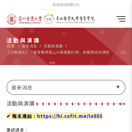
首頁
網站導覽
TMU
活動與演講
首頁
navigate_next
最新消息
navigate_next
活動與演講
navigate_next
【活動報名】「當營養師遇上AI與運動科學」營養師培訓課程
最新消息
活動與演講
https://hi.cofit.me/Io955
✔ 報名連結：
重磅講者：