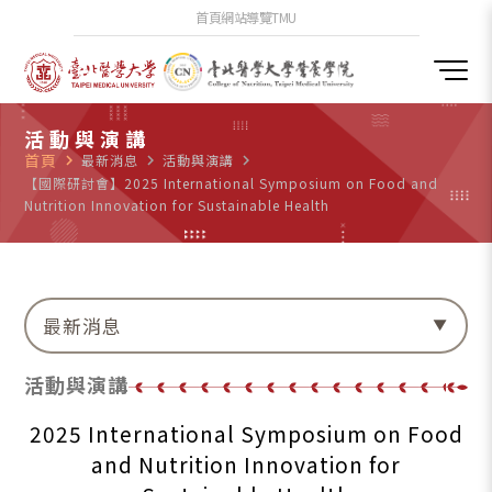
首頁
網站導覽
TMU
活動與演講
首頁
navigate_next
最新消息
navigate_next
活動與演講
navigate_next
【國際研討會】2025 International Symposium on Food and
Nutrition Innovation for Sustainable Health
最新消息
活動與演講
2025 International Symposium on Food
and Nutrition Innovation for