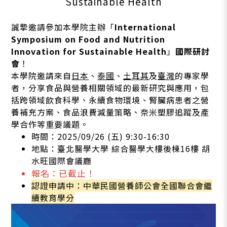
Sustainable Health
誠摯邀請參加本學院主辦「
International
Symposium on Food and Nutrition
Innovation for Sustainable Health
」
國際研討
會
！
本學院邀請來自
日本
、
泰國
、
土耳其
及
臺灣
的專家學
者，分享食品與營養相關領域的最新研究與應用，包
括跨領域飲食科學、永續食物環境、腎臟病患者之營
養補充方案、食品浪費減量策略、奈米塑膠追蹤及產
學合作等重要議題。
時間：2025/09/26 (五) 9:30-16:30
地點：臺北醫學大學 綜合醫學大樓後棟16樓 胡
水旺國際會議廳
報名：已截止！
認證申請中：中華民國營養師公會全國聯合會繼
續教育學分