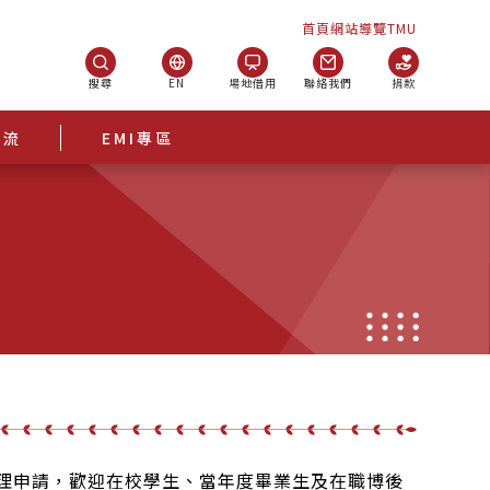
首頁
網站導覽
TMU
搜尋
EN
場地借用
聯絡我們
捐款
交流
EMI專區
日止受理申請，歡迎在校學生、當年度畢業生及在職博後