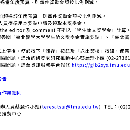
超過當年度預算，則每件獎勵金額按比例刪減。
如超過該年度預算，則每件獎勵金額按比例刪減。
人員得準用本要點申請及領取本獎學金。
to the editor 及 comment 不列入「學生論文獎學金」計算
請參閱「臺北醫學大學學生論文獎學金實施要點」、「臺北
或上傳後，務必按下「儲存」按鈕及「送出簽核」按鈕，使完
相關問題，請洽詢研發處研究推動中心
蔡麗玲
小姐 (02-2736
相關問題，請至資訊服務平台報修
https://glb2sys.tmu.ed
公告
及作業細則
辦人員蔡麗玲小姐(
teresatsai@tmu.edu.tw
) TEL：(02)
究推動中心