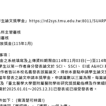
論文獎學金」https://rd2sys.tmu.edu.tw:8011/SUARP
、系所主管審核
議審核
發放獎金(115年1月)
意事項：
金之系統填寫及上傳資料期限自114年11月03日(一)至114年
生以第一作者身分發表論文於 SCI、 SSCI、 EI或 A&
訊作者皆以本校名義發表該篇論文，得依本要點申請學生論文
以當年發表之論文申請本獎學金，申請篇數以三篇為限，每篇
金及「臺北醫學大學暨附屬醫院學術研究獎獎勵指標及作業細
2025.01.01～2025.12.31已發表或已接受發表者。
如下： (需清楚可辨識!)
請人須連同「居留證」、「護照」一併上傳。