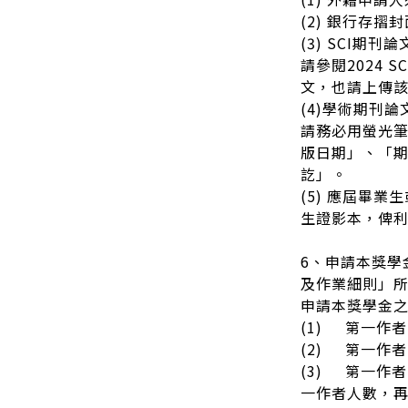
(2) 銀行存摺
(3) SCI期刊
請參閱2024 S
文，也請上傳
(4)學術期刊論文
請務必用螢光
版日期」、「期
訖」。
(5) 應屆畢業
生證影本，俾
6、申請本獎
及作業細則」所
申請本獎學金
(1) 第一作
(2) 第一作
(3) 第一作
一作者人數，