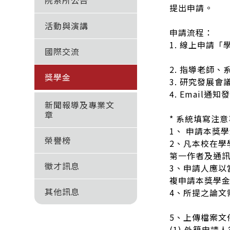
院系所公告
提出申請。
活動與演講
申請流程：
1. 線上申請「學生
國際交流
2. 指導老師
獎學金
3. 研究發展會
4. Email通知
新聞報導及專業文
章
* 系統填寫注
1、 申請本獎學
榮譽榜
2、凡本校在學學
第一作者及通
徵才訊息
3、申請人應
複申請本獎學
其他訊息
4、所提之論文需於
5、上傳檔案文件
(1) 外籍申