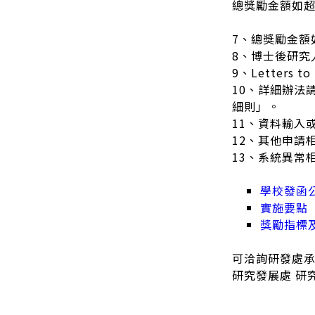
總獎勵金額如
7、總獎勵金額
8、博士後研究
9、Letters 
10、詳細辦法
細則」。
11、資料輸入
12、其他申請
13、系統異常
學校發函
實施要點
獎勵指標
可洽詢研發處承
研究發展處 研