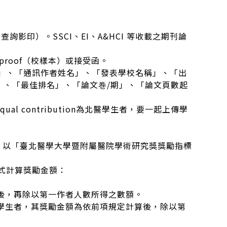
書館網頁查詢影印）。SSCI、EI、A&HCI 等收載之期刊論
ley proof（校樣本）或接受函。
」、「通訊作者姓名」、「發表學校名稱」、「出
or」、「最佳排名」、「論文巻/期」、「論文頁數起
l contribution為北醫學生者，要一起上傳學
，以「臺北醫學大學暨附屬醫院學術研究獎獎勵指標
式計算獎勵金額：
後，再除以第一作者人數所得之數額。
校學生者，其獎勵金額為依前項規定計算後，除以第