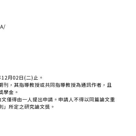
A/
12月02日(二)止。
HCI 期刊，其指導教授或共同指導教授為通訊作者，且
獎學金。
論文僅得由一人提出申請。申請人不得以同篇論文重
則」所定之研究論文獎。