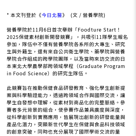
* 本文刊登於《
今日北醫
》 (文 / 營養學院)
營養學院於11月6日首次舉辦「Foodture Start！
2025保健素材創新開發競賽」，共吸引11隊學生報名
參加，隊伍中不僅有營養學院各系所的大專生、研究
生與外籍生，還有來自公共衛生學院、藥學院與營養
學院合作組成的跨學院團隊，以及當時來訪交流的日
本東北大學農學部跨領域學程（Graduate Program
in Food Science）的研究生隊伍。
此競賽旨在推動保健食品研發教育、強化學生創新提
案與科學驗證能力，透過跨領域合作與國際交流，讓
學生自發想中理解，從素材到商品化的完整脈絡。參
賽者多元背景的組合，使參賽作品兼具廣度與深度，
從科學創新到實務應用，皆展現出創新的研發能量與
產品化潛力，突顯新世代學生在保健與食品科技領域
的創意突破，同時也充分展現了國際學術交流的量