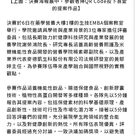
【上圖：決賽海報展中，參觀者掃QR Code投下喜愛
的提案作品】
決賽於6日在藥學營養大樓1樓的生技EMBA個案教室
舉行，學院邀請具學術與產業背景的3位專家擔任評審
委員，包括長期致力於健康科技研究與產業發展的營
養學院謝榮鴻院長、研究專長涵蓋高齡營養照護及米
糠機能性食品開發的營養學院楊素卿副院長，以及產
業界代表麥德凱生科股份有限公司法規研發室的黃郁
婷主任，為參賽隊伍帶來產學融合與國際視野的實務
觀點。
參賽作品涵蓋機能性飲品、腸道保健食品、創新膠囊
技術、植物性高蛋白開發等多樣種類。各隊先以5分鐘
報告其提案內容，包括保健素材的科學基礎原理、產
品創新性、技術可行性及市場化潛力等，接著以5分鐘
回答評審們的提問，充分展現學生跨領域的整合能
力，以及對健康創新的熱忱。所有隊伍表現優異，評
審委員經過充分討論，一致決議加碼獎項，以避免遺