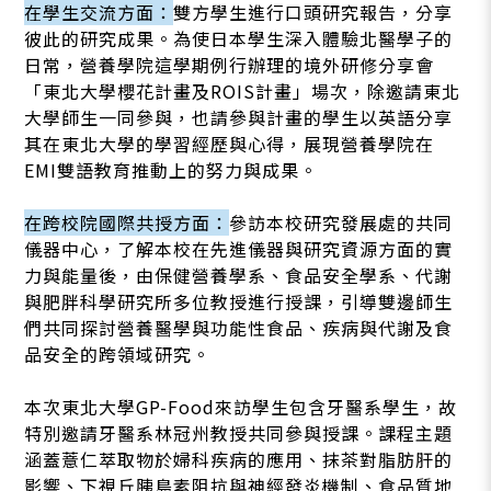
在學生交流方面：
雙方學生進行口頭研究報告，分享
彼此的研究成果。為使日本學生深入體驗北醫學子的
日常，營養學院這學期例行辦理的境外研修分享會
「東北大學櫻花計畫及ROIS計畫」場次，除邀請東北
大學師生一同參與，也請參與計畫的學生以英語分享
其在東北大學的學習經歷與心得，展現營養學院在
EMI雙語教育推動上的努力與成果。
在跨校院國際共授方面：
參訪本校研究發展處的共同
儀器中心，了解本校在先進儀器與研究資源方面的實
力與能量後，由保健營養學系、食品安全學系、代謝
與肥胖科學研究所多位教授進行授課，引導雙邊師生
們共同探討營養醫學與功能性食品、疾病與代謝及食
品安全的跨領域研究。
本次東北大學GP-Food來訪學生包含牙醫系學生，故
特別邀請牙醫系林冠州教授共同參與授課。課程主題
涵蓋薏仁萃取物於婦科疾病的應用、抹茶對脂肪肝的
影響、下視丘胰島素阻抗與神經發炎機制、食品質地