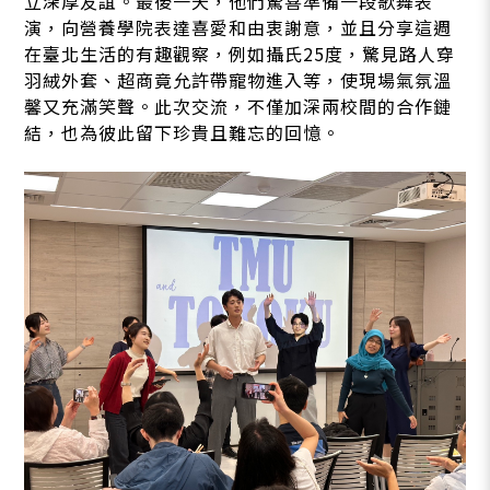
立深厚友誼。最後一天，他們驚喜準備一段歌舞表
演，向營養學院表達喜愛和由衷謝意，並且分享這週
在臺北生活的有趣觀察，例如攝氏25度，驚見路人穿
羽絨外套、超商竟允許帶寵物進入等，使現場氣氛溫
馨又充滿笑聲。此次交流，不僅加深兩校間的合作鏈
結，也為彼此留下珍貴且難忘的回憶。