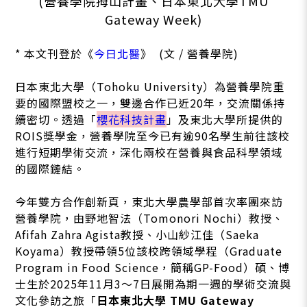
(營養學院拇山計畫、日本東北大學TMU
Gateway Week)
* 本文刊登於《
今日北醫
》 (文 / 營養學院)
日本東北大學（Tohoku University）為營養學院重
要的國際盟校之一，雙邊合作已近20年，交流關係持
續密切。透過「
櫻花科技計畫
」及東北大學所提供的
ROIS獎學金，營養學院至今已有逾90名學生前往該校
進行短期學術交流，深化兩校在營養與食品科學領域
的國際鏈結。
今年雙方合作創新頁，東北大學農學部首次率團來訪
營養學院，由野地智法（Tomonori Nochi）教授、
Afifah Zahra Agista教授、小山紗江佳（Saeka
Koyama）教授帶領5位該校跨領域學程（Graduate
Program in Food Science，簡稱GP-Food）碩、博
士生於2025年11月3～7日展開為期一週的學術交流與
文化參訪之旅「
日本東北大學 TMU Gateway