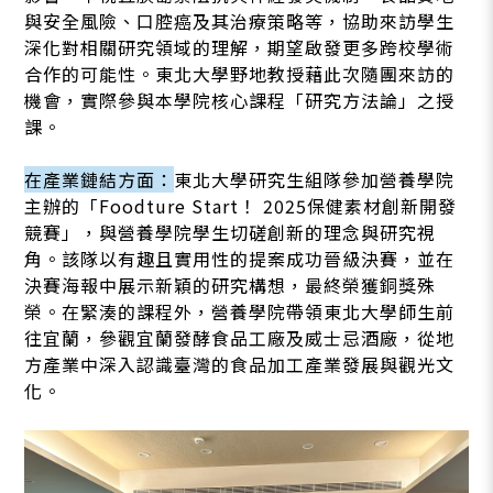
與安全風險、口腔癌及其治療策略等，協助來訪學生
深化對相關研究領域的理解，期望啟發更多跨校學術
合作的可能性。東北大學野地教授藉此次隨團來訪的
機會，實際參與本學院核心課程「研究方法論」之授
課。
在產業鏈結方面：
東北大學研究生組隊參加營養學院
主辦的「Foodture Start！ 2025保健素材創新開發
競賽」，與營養學院學生切磋創新的理念與研究視
角。該隊以有趣且實用性的提案成功晉級決賽，並在
決賽海報中展示新穎的研究構想，最終榮獲銅獎殊
榮。在緊湊的課程外，營養學院帶領東北大學師生前
往宜蘭，參觀宜蘭發酵食品工廠及威士忌酒廠，從地
方產業中深入認識臺灣的食品加工產業發展與觀光文
化。