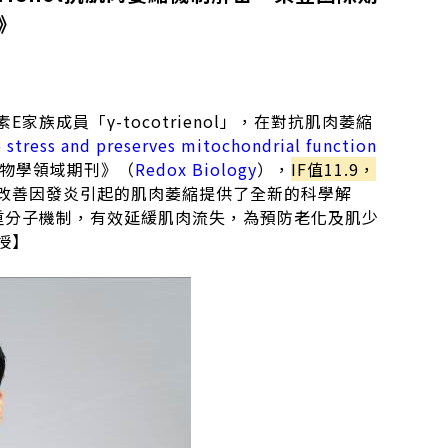
y》
族成員「γ-tocotrienol」，在對抗肌肉萎縮
 stress and preserves mitochondrial function
物學領域期刊》（
Redox Biology
），
IF值11.9，
改善因發炎引起的肌肉萎縮提供了全新的科學解
重分子機制，有效延緩肌肉流失，為預防老化及肌少
授】