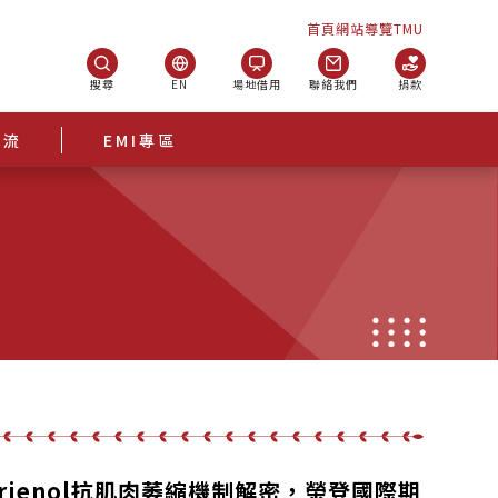
首頁
網站導覽
TMU
搜尋
EN
場地借用
聯絡我們
捐款
交流
EMI專區
rienol抗肌肉萎縮機制解密，榮登國際期