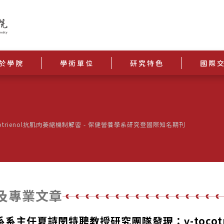
於學院
學術單位
研究特色
國際
cotrienol抗肌肉萎縮機制解密 - 保健營養學系研究登國際知名期刊
及專業文章
系主任夏詩閔特聘教授研究團隊發現：γ-tocot