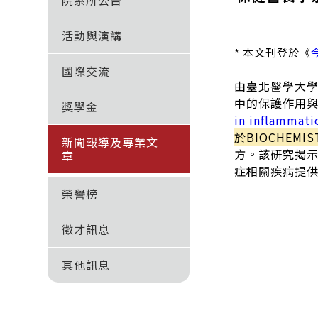
院系所公告
活動與演講
* 本文刊登於《
國際交流
由臺北醫學大
中的保護作用
獎學金
in inflammati
於BIOCHEMIS
新聞報導及專業文
方。該研究揭
章
症相關疾病提
榮譽榜
徵才訊息
其他訊息