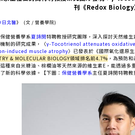
刊《Redox Biolog
今日北醫
》 (文 / 營養學院)
學保健營養學系
夏詩閔
特聘教授研究團隊，深入探討天然維生素E家
與機制的研究成果，〈
γ-Tocotrienol attenuates oxidative
on-induced muscle atrophy
〉已發表於《國際氧化還原生
TRY & MOLECULAR BIOLOGY領域排名前4.7%
，為預防和
示這種來自米糠油、棕櫚油等天然來源的維生素E，能透過多
供了新的科學依據。【下圖：
保健營養學系
主任夏詩閔特聘教