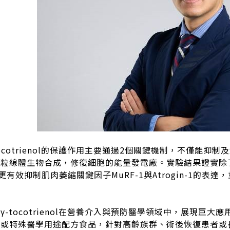
tocotrienol的保護作用主要通過2個關鍵機制，不僅能
粒線體生物合成，修復細胞的能量發電廠。實驗結果證實除了其效果
nol能更有效抑制肌肉萎縮關鍵因子MuRF-1與Atrogin-
γ-tocotrienol在營養介入與預防醫學領域中，展現巨
品或特殊醫學用途配方食品，針對高齡族群、術後恢復患者或