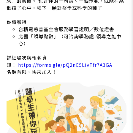
來」的契機。 也許你的一句話、一個示範，就能在某
個孩子心中，種下一顆對醫學或科學的種子
你將獲得
台積電慈善基金會服務學習證明／數位證書
北醫「領導點數」（可洽詢學務處-領導之能中
心）
詳細場次與報名資
訊：
https://forms.gle/pQ2nC5LivTfr7A3GA
名額有限，快來加入！