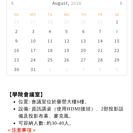
August,
2026
SU
MO
TU
WE
TH
FR
SA
26
27
28
29
30
31
1
2
3
4
5
6
7
8
9
10
11
12
13
14
15
16
17
18
19
20
21
22
23
24
25
26
27
28
29
30
31
1
2
3
4
5
【學院會議室】
位置: 會議室位於藥營大樓6樓。
設備: 資訊講桌（使用HDMI接頭）、2部投影設
備及投影布幕、麥克風。
可容納人數: 約30-40人。
＜注意事項＞